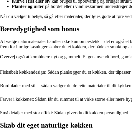
Kurve i flet eller siv
kan bruges til opbevaring og bringer strukt
Planter og urter
på bordet eller i vindueskarmen understreger det
Når du vælger tilbehør, så gå efter materialer, der føles gode at røre ve
Bæredygtighed som bonus
At vælge naturmaterialer handler ikke kun om æstetik – det er også et b
frem for hurtige løsninger skaber du et køkken, der både er smukt og an
Overvej også at kombinere nyt og gammelt. Et genanvendt bord, gamle 
Fleksibelt køkkendesign: Sådan planlægger du et køkken, der tilpasser si
Bordplader med stil – sådan vælger du de rette materialer til dit køkken
Farver i køkkenet: Sådan får du rummet til at virke større eller mere hy
Små detaljer med stor effekt: Sådan giver du dit køkken personlighed
Skab dit eget naturlige køkken