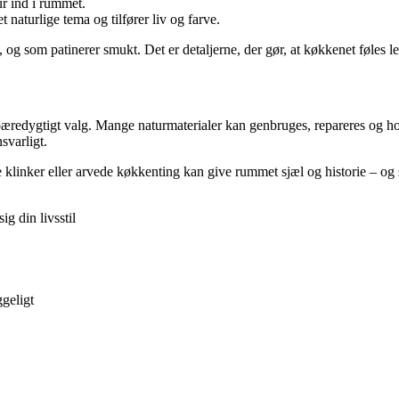
ur ind i rummet.
 naturlige tema og tilfører liv og farve.
d, og som patinerer smukt. Det er detaljerne, der gør, at køkkenet føles l
æredygtigt valg. Mange naturmaterialer kan genbruges, repareres og holde
svarligt.
klinker eller arvede køkkenting kan give rummet sjæl og historie – og
g din livsstil
ggeligt