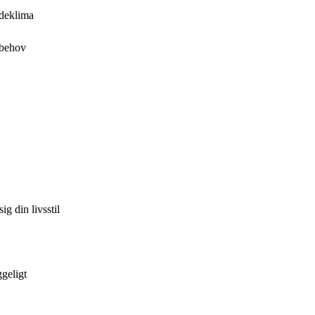
indeklima
 behov
g din livsstil
ggeligt