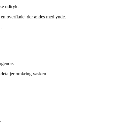
ke udtryk.
du en overflade, der ældes med ynde.
.
angende.
 detaljer omkring vasken.
.