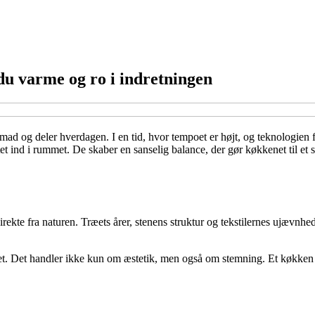
du varme og ro i indretningen
mad og deler hverdagen. I en tid, hvor tempoet er højt, og teknologien f
et ind i rummet. De skaber en sanselig balance, der gør køkkenet til et s
kte fra naturen. Træets årer, stenens struktur og tekstilernes ujævnhed
et. Det handler ikke kun om æstetik, men også om stemning. Et køkken m