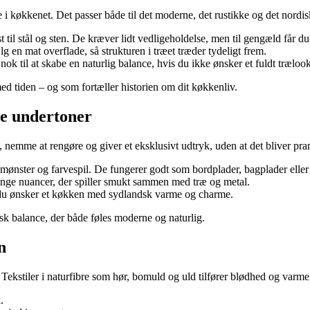
 i køkkenet. Det passer både til det moderne, det rustikke og det nordis
t til stål og sten. De kræver lidt vedligeholdelse, men til gengæld får 
 en mat overflade, så strukturen i træet træder tydeligt frem.
ok til at skabe en naturlig balance, hvis du ikke ønsker et fuldt trælook
 med tiden – og som fortæller historien om dit køkkenliv.
me undertoner
, nemme at rengøre og giver et eksklusivt udtryk, uden at det bliver pr
 mønster og farvespil. De fungerer godt som bordplader, bagplader eller
ange nuancer, der spiller smukt sammen med træ og metal.
s du ønsker et køkken med sydlandsk varme og charme.
k balance, der både føles moderne og naturlig.
n
Tekstiler i naturfibre som hør, bomuld og uld tilfører blødhed og varme
.