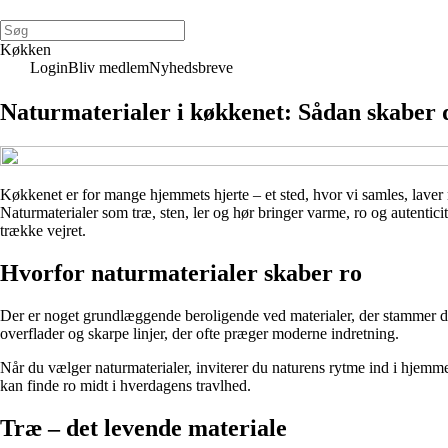
Køkken
Login
Bliv medlem
Nyhedsbreve
Naturmaterialer i køkkenet: Sådan skaber 
Køkkenet er for mange hjemmets hjerte – et sted, hvor vi samles, laver 
Naturmaterialer som træ, sten, ler og hør bringer varme, ro og autenticit
trække vejret.
Hvorfor naturmaterialer skaber ro
Der er noget grundlæggende beroligende ved materialer, der stammer dire
overflader og skarpe linjer, der ofte præger moderne indretning.
Når du vælger naturmaterialer, inviterer du naturens rytme ind i hjemm
kan finde ro midt i hverdagens travlhed.
Træ – det levende materiale