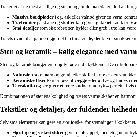
Træ er et af de mest alsidige og stemningsfulde materialer, du kan bruge
Massive bordplader
i eg, ask eller valnød giver en varm kontras
Træfronter
på skabe og skuffer kan give køkkenet karakter. Vælg
Små detaljer
som skærebrætter, hylder eller greb i træ kan være n
Træets evne til at patinere gør det til et materiale, der bliver smukkere
Sten og keramik – kølig elegance med var
Sten og keramik bringer en rolig tyngde ind i køkkenet. De er holdbare
Natursten
som marmor, granit eller skifer har hver deres unikke
Keramiske fliser
kan bruges til vægge eller gulve og findes i m
Terrakotta og ler
giver et mere jordnært udtryk – perfekt, hvi
Kombinationen af stenens kølighed og træets varme skaber en harmonis
Tekstiler og detaljer, der fuldender helhede
Selv små elementer kan gøre en stor forskel for stemningen i køkkenet. 
Hørduge og viskestykker
giver et afslappet, men elegant udtryk